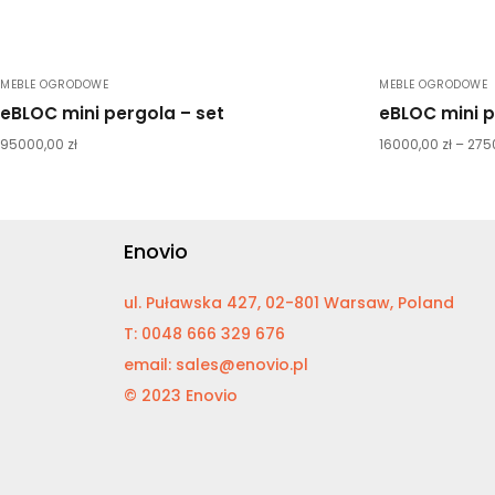
MEBLE OGRODOWE
MEBLE OGRODOWE
eBLOC mini pergola – set
eBLOC mini 
95000,00
zł
16000,00
zł
–
275
Enovio
ul. Puławska 427, 02-801 Warsaw, Poland
T: 0048 666 329 676
email: sales@enovio.pl
© 2023 Enovio