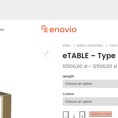
lep
HOME
MEBLE OGRODOWE
STOŁY
eTABLE – Type 
10500,00
zł
–
12500,00
zł
Length
Colors
Add to cart
-
+