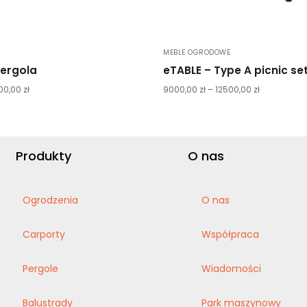
MEBLE OGRODOWE
pergola
eTABLE – Type A picnic se
00,00
zł
9000,00
zł
–
12500,00
zł
Produkty
O nas
Ogrodzenia
O nas
Carporty
Współpraca
Pergole
Wiadomości
Balustrady
Park maszynowy